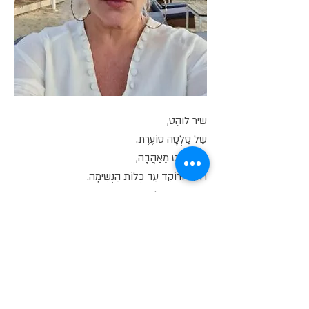
שִׁיר לוֹהֵט,
שֶׁל סַלְסָה סוֹעֶרֶת.
זוּג לוֹהֵט מֵאַהֲבָה,
רוֹקֵד וְרוֹקֵד עַד כְּלוֹת הַנְּשִׁימָה.
וְאָז נִכְנָסִים לַמִּטָּה,
לְסֵקְס לוֹהֵט.
הִיא וְהוּא,
הַשְּׁנַיִם מְאֹהָבִים עַד כְּלוֹת הַנְּשִׁימָה וְהַנְּשָׁמָה.