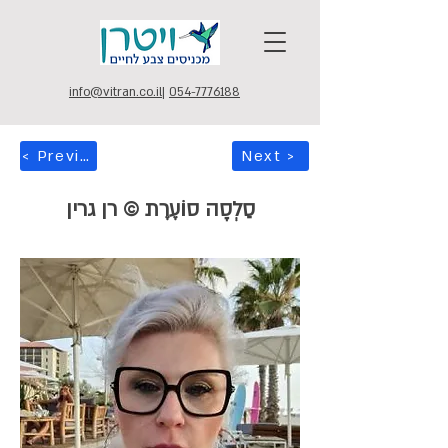
info@vitran.co.il
|
054-7776188
< Previous
Next >
סַלְסָה סוֹעֶרֶת © רן גרין