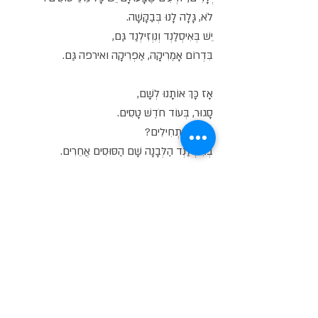
לֹא, גָּלָה לָנוּ בְּבַקָּשָׁה.
יֵשׁ בְּאִיסְלַנְד וְנִוְזִילְנַד גַּם,
בִּדְרוֹם אָמֶרִיקָה, אַפְרִיקָה ואירפה גַּם.
אָז כָּךְ אוֹתָנוּ לְשָׁם,
סָגוּר, בְּעוֹד חֹדֶשׁ טָסִים.
אֵיפֹה מַתְחִילִים?
בְּאִיסְלַנְד הַלְּבָנָה שָׁם הַסּוּסִים אֲחֵרִים.
אֵיזֶה כַּיֵּף, בַּחֲלוֹם שֶׁלָּנוּ אֲנַחְנוּ כְּבָר מַמְרִיאִים.
סַבְלָנוּת יְלָדִים מְתוּקִים.
יֵשׁ הַכַּנּוֹת וְגִיּוּס כְּסָפִים,
וְשָׂם רָחוֹק אֶת הַסּוּסִים מְכִינִים.
וְיוֹדְעִים מָה, גַּם הַסּוּסִים כְּבָר מִתְרַגְּשִׁים,
אָז אֲנַחְנוּ מַמְתִּינִים.