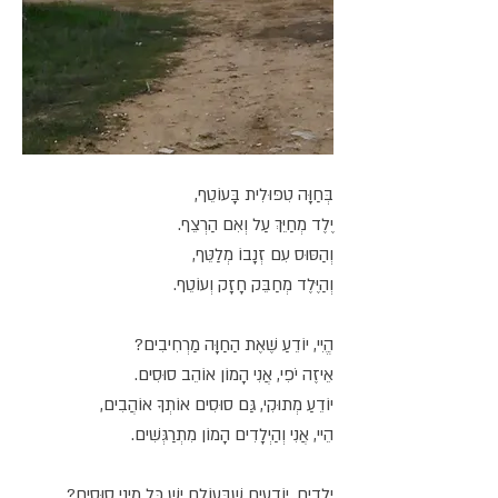
בְּחַוָּה טִפּוּלִית בָּעוֹטֵף,
יֶלֶד מְחַיֵּךְ עַל וְאִם הַרְצֵף.
וְהַסּוּס עִם זְנָבוֹ מְלַטֵּף,
וְהַיֶּלֶד מְחַבֵּק חָזָק וְעוֹטֵף.
הֱיִי, יוֹדֵעַ שֶׁאֶת הַחַוָּה מַרְחִיבִים?
אֵיזֶה יֹפִי, אֲנִי הָמוֹן אוֹהֵב סוּסִים.
יוֹדֵעַ מְתוּקִי, גַּם סוּסִים אוֹתְךָ אוֹהֲבִים,
הֵיי, אֲנִי וְהַיְלָדִים הָמוֹן מִתְרַגְּשִׁים.
יְלָדִים, יוֹדְעִים שֶׁבָּעוֹלָם יֵשׁ כָּל מִינֵי סוּסִים?