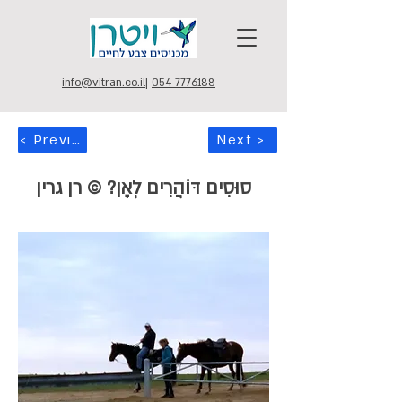
info@vitran.co.il
|
054-7776188
< Previous
Next >
סוּסִים דּוֹהֲרִים לְאָן? © רן גרין