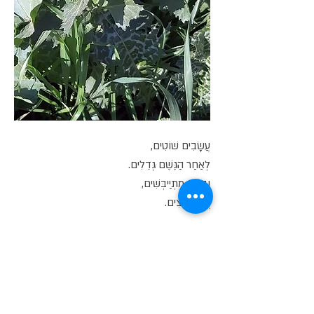
עֲשָׂבִים שׁוֹטִים,
לְאַחַר הַגֶּשֶׁם גְּדֵלִים.
וּבַקַּיִץ מִתְיַיבְּשִׁים,
וְאִם קוֹצִים.
אַתֶּם הַשּׁוֹטִים,
אִם בָּהֶם מִתְעַסְּקִים!
אָנָּא, תּוֹתִירוּ אֶת הַטֶּבַע,
לְבַעֲלֵי הַחַיִּים, וּלְבוֹרֵא עוֹלָם.