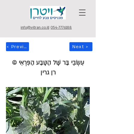
info@vitran.co.il
|
054-7776188
< Previous
Next >
עִשְׂבֵי בַּר שֶׁל הַטֶּבַע הַפִּרְאִי ©
רן גרין