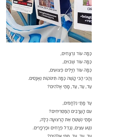
כַּמָּה עוֹד נִרְצָחִים,
כַּמָּה עוֹד שְׁבוּיִם,
כַּמָּה עוֹד חַיָּלִים פְּצוּעִים,
וַהֲכִי הֲכִי קָשֶׁה כַּמָּה תִּינוֹקוֹת נֶאֱנָסִים.
עַד, עַד, עַד, מָתַי אֱלֹהִים?
עַד מָתַי נִלְחָמִים,
עִם הָעֲרָבִים הַמַּסְרִיחִים?
וּמָתַי נְשַׁטֵּחַ אֶת הָרְצוּעָה כֻּלָּהּ,
נִטַּע עֵצִים, נְגַדֵּל פְּרָחִים וּפַרְפָּרִים.
עַד, עַד, עַד, מָתַי אֱלֹהִים?