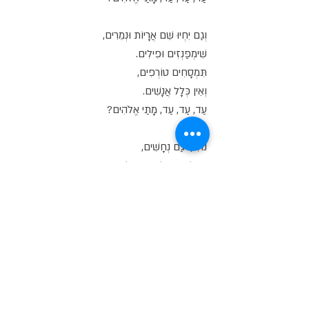
וְגַם יִחְיוּ שֵׁם אֲרָיוֹת וּנְמֵרִים,
שִׁימְפַּנְזִים וּפִילִים.
תִּמְסָחִים טוֹרְפִים,
וְאֵין כְּלָל אֲנָשִׁים.
עַד, עַד, עַד, מָתַי אֱלֹהִים?
נוֹסִיף גַּם נְחָשִׁים,
וְאוּלַי גַּם כָּל מִינֵי צִפּוֹרִים.
עֲנֵפוֹת וּדְרוֹרִים,
מִינוּת וְגַם תוכים.
יֵשׁ, יֵשׁ, יֵשׁ אֱלֹהִים בַּשָּׁמַיִם.
אַחֲרֵינוּ הַמַּבּוּל,
כָּל הַשְּׁטָחִים לְבַעֲלֵי הַחַיִּים.
מְדִינָה נְקִיָּה מִמִּלְחֲמוֹת,