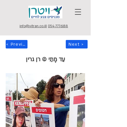
info@vitran.co.il
|
054-7776188
< Previous
Next >
עַד מָתַי © רן גרין