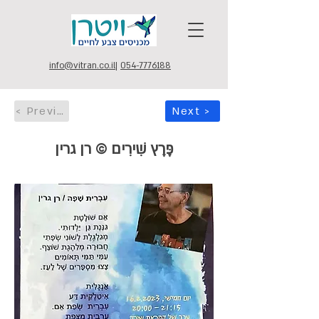
info@vitran.co.il
|
054-7776188
< Previous
Next >
פֶּרֶץ שִׁירִים © רן גרין