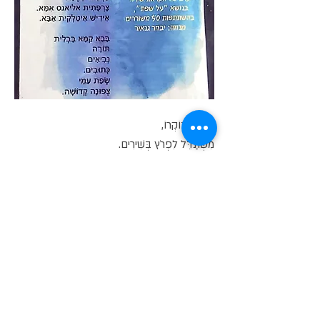
בֹּקֶר בְּבוֹקְרוֹ,
מִשְׁתַּדֵּל לִפְרֹץ בְּשִׁירִים.
הֵם שֶׁאוֹתִי,
מְתַגְמְלִים.
שִׁיר, שִׁיר, שִׁיר, שִׁירִים רַבִּים...