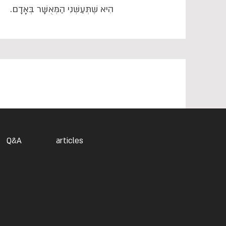
הִיא שֶׁתְּעַשְּׁנִי הַמְּאֻשָּׁר בְּאָדָם.
Q&A
articles