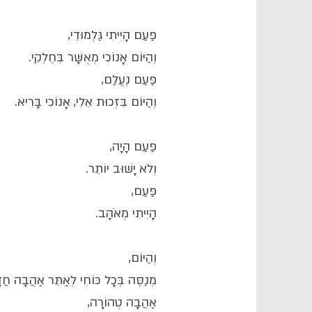
פַּעַם הָיִיתִי גַּלְמוּדֵי,
וְהַיּוֹם אָנוֹכִי מְאֻשָּׁר בְּחֶלְקִי.
פַּעַם נֶעֱלַם,
וְהַיּוֹם בִּזְכוּת אֵלִי, אָנוֹכִי בָּרִיא.
פַּעַם הָיָה,
וְלֹא יָשׁוּב יוֹתֵר.
פַּעַם,
הָיִיתִי מְאֹהָב.
וְהַיּוֹם,
מְנַסֶּה בְּכָל כּוֹחִי לְאַתֵּר אַהֲבָה חֲ.
אַהֲבָה טְהוֹרָה,