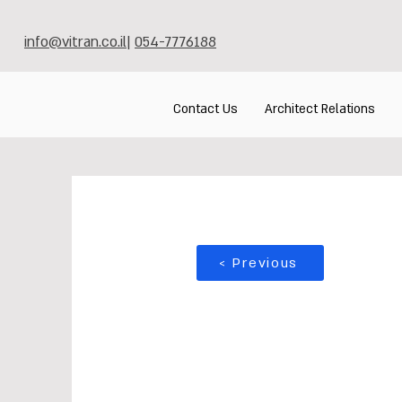
info@vitran.co.il
|
054-7776188
Contact Us
Architect Relations
< Previous