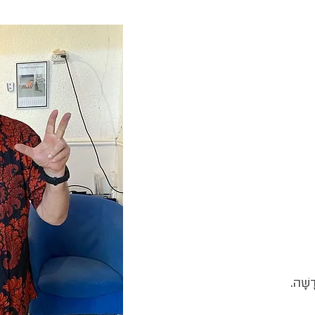
דָשָׁה