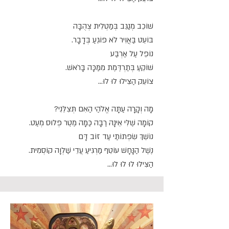
שׁוֹכֵב מְנַגֵּב בְּמַטְלִית צְהֻבָּה
בּוֹעֵט בַּאֲוִיר לֹא פּוֹגֵעַ בְּדָבָר.
נוֹפֵל עַל אַרְבַּע
שׁוֹקֵעַ בְּתַרְדֶּמֶת מִמַּכָּה בָּרֹאשׁ.
צוֹעֵק הַצִּילוּ לוּ לוּ...
מָה וְקָרָה עַתָּה אֱלֹהַי הַאִם תְּצִלֵּנִי?
קוֹמָה שֶׁלִּי אֵינָהּ רַבָּה כַּמָּה מֶטֶר פְּלוּס מְעַט.
נוֹשֵׁךְ שִׂפְתוֹתַי עַד זוֹב דָּם
נֶשֶׁל הַנָּחָשׁ עוֹטֵף מַרְגִּיעַ עֲדֵי שַׁלְוָה קוֹסְמִית.
הַצִּילוּ לוּ לוּ לוּ...