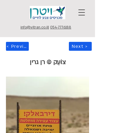
info@vitran.co.il
|
054-7776188
< Previous
Next >
צוֹעֵק © רן גרין