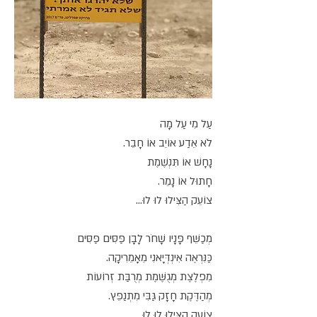
עַל מִי עַל מָה
לֹא אֵדַע אוֹיֵב אוֹ חָבֵר.
נָחָשׁ אוֹ תִּנְשֶׁמֶת
חָתוּל אוֹ נָמֵר.
צוֹעֵק הַצִּילוּ לוּ לוּ...
מְכַשֵּׁף פָּנָיו שָׁחֹר לָבָן פַּסִּים פַּסִּים
כַּנִּרְאֶה אִינְדְּיָאנִי מֵאָמֵרִיקָה.
מִפְלֶצֶת מְגֻשֶּׁמֶת מְרֻבַּת זְרוֹעוֹת
מְהַדֶּקֶת חָזָק גַּבִּי מִתְנַפֵּץ.
צוֹעֵק הַצִּילוּ לוּ לוּ...