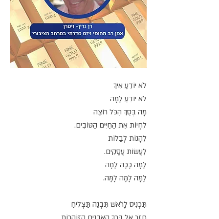
לֹא יוֹדֵעַ אֵיךְ
לֹא יוֹדֵעַ לָמָּה
מָה בְּסַךְ הַכֹּל רוֹצֶה
לִחְיוֹת אֶת הַחַיִּים הַטּוֹבִים.
לֵהָנוֹת לְבַלּוֹת
לַעֲשׂוֹת עֲסָקִים.
לָמָּה כָּכָה לָמָּה
לָמָּה לָמָּה לָמָּה.
תַּכְנִיס לָרֹאשׁ תִּבְנֶה תַּצְלִיחַ
חֲזֹר אֶל דֶּרֶךְ הָאֲבָנִים הַזּוֹהֲרוֹת.