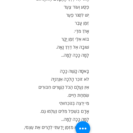
פֶּסַע וְעוֹד צַעַד
יֵשׁ לִסְגֹּר פַּעַר
זְמַן עָבַר
אָרֹךְ מִדַּי.
בּוֹא אֵלַי זְמַן יָקָר
שׁוּבָהּ אֶל דֶּרֶךְ נָאָה.
לָמָּה כָּכָה לָמָּה...
בָּאסָה קָשֶׁה כָּכָה
לֹא זוֹכֵר הָלְכָה אֵנֶרְגִּיָּה
אֵין נֶעֱלָם הַכֹּל קְשָׁרִים חִבּוּרִים
שִׂמְחַת חַיִּים.
מִי יִרְצֶה בְּנוֹכְחוּתִי
אָדָם בְּשֵׁפֶל מִלִּים נֶעֶלְמוּ גַּם.
לָמָּה כָּכָה לָמָּה...
פַּעַם לֹא מִזְּמַן יָדַעְתִּי לְהָרִים אֶת עַצְמִי,