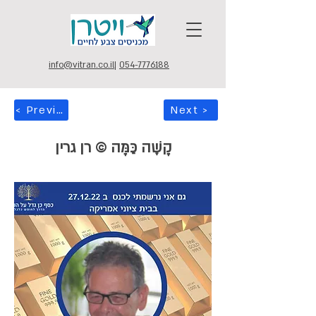
info@vitran.co.il
|
054-7776188
< Previous
Next >
קָשֶׁה כַּמָּה © רן גרין