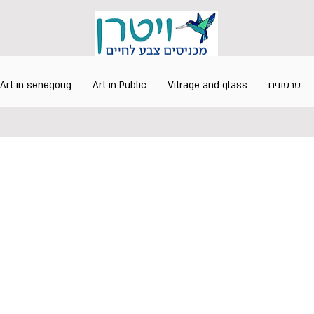
סרטונים
Vitrage and glass
Art in Public
Art in senegoug