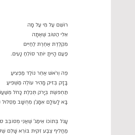
רוֹשֵׁם עַל מִי עַל מָה
אֵלִי הַטּוֹב שֶׁאַתָּה
מִקְלֶדֶת אַחֶרֶת לַחַיִּים
פַּעַם הָיִיתָ יוֹתֵר סוֹלֵחַ נָעִים.
פֶּה וְרֹאשׁ אַחֵר נוֹלַד מַפְצִיעַ
בָּזָק בְּזִיק מָהִיר עוֹלֶה מַשְׁפִּיעַ
תַּחְפֹּשֶׂת בְּיָרֹק תְּכֵלֶת כָּחֹל מְשַׁעֲשׁ
בָּא לָעוֹלָם אִמָּגֵ'ן מְחֻשָּׁב מַסְלוּל נו
עָגֹל בְּתוֹכוֹ אֵימַג' שֶׁאֲנִי מְסוֹבֵב ס
מַחֲלִיף צֶבַע זִקִּית בּוֹרֵא שָׁלֵם שֶׁלִּי