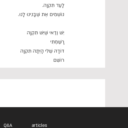
לָעַד תִּקְוָה.
נוֹשְׁמִים אֶת שֶׁבָּנִינוּ לָנוּ.
יֵשׁ וַדַּאי שֶׁיֵּשׁ תִּקְוָה
רָשַׁמְתִּי
דּוֹדָהּ שֶׁלִּי הָיְתָה תִּקְוָה
רוֹשֵׁם
Q&A
articles