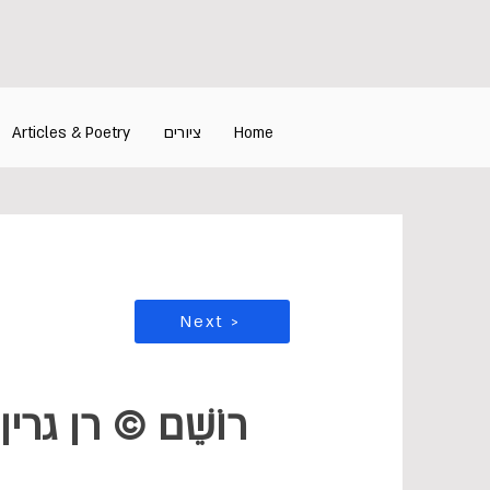
Home
ציורים
Articles & Poetry
Next >
רוֹשֵׁם © רן גרין