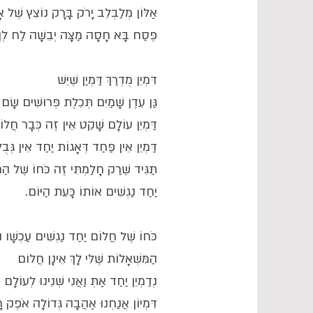
אַלּוֹן מְלַבְלֵב יָרֹק בָּרָק נוֹצֵץ שֶׁל א
פֶּסַח בָּא חָסָה מַצָּה יְבֵשָׁה לַח לְך
דִּמְיֵן מֻדְרַךְ דַּמְיַן שֶׁיֵּשׁ
גַּן עֵדֶן שָׁמַיִם תְּכֵלֶת פְּרוּשִׁים שָׂם 
דַּמְיֵן עוֹלָם שָׁקֵט אֵין זֶה כְּבָר חֲלו
דַּמְיֵן אֵין פַּחַד דְּאָגוֹת יַחַד אֵין גְּב
תַּגִּיד שֶׁרַק חָלַמְתִּי זֶה כֹּחוֹ שֶׁל הַ
יַחַד נַגְשִׁים אוֹתוֹ כָּעֵת הַיּוֹם.
כֹּחוֹ שֶׁל חֲלוֹם יַחַד נַגְשִׁים עַכְשָׁו הַ
הַמִּשְׁאָלוֹת שֶׁלִּי לָךְ אֵינָן חֲלוֹם
נְדַמְיֵן יַחַד אַתְּ וַאֲנִי שְׁנֵינוּ לְעוֹלָם
דִּמְיוֹן אֲנַחְנוּ אַהֲבָה גְּדוֹלָה אֹפֶק רָ