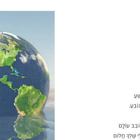
ֵעַ
ֹבֵעַ.
וֹבֵב עוֹלָם
 שֶׁלְּךָ חֲלוֹם