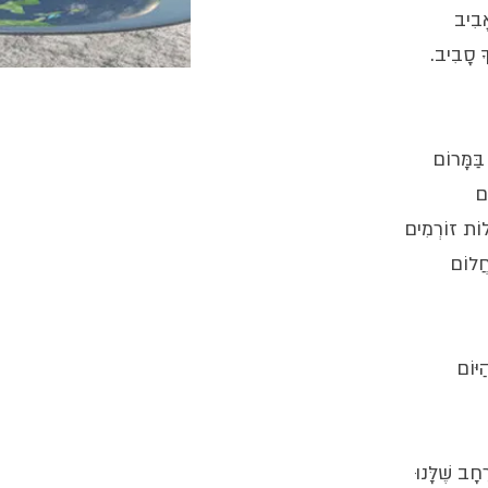
ָבִיב
ָ סָבִיב.
בַּמָּרוֹם
ֹם
ֻלוֹת זוֹרְמִים
חֲלוֹם
יּוֹם
חָב שֶׁלָּנוּ