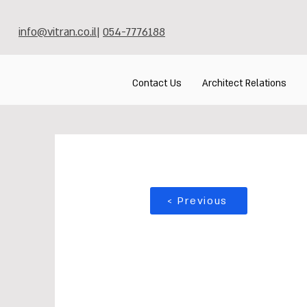
info@vitran.co.il
|
054-7776188
Contact Us
Architect Relations
< Previous