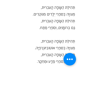
תְּהִילַּת הַשָּׂפָה הָעִבְרִית,
מְצוּיָה בְּסִפְרֵי יְלָדִים מִנּוֹקְדִים.
תְּהִילַּת הַשָּׂפָה הָעִבְרִית,
גַּם בְּרוֹמָנִים, וְסִפְרֵי מֶתַח.
תְּהִילַּת הַשָּׂפָה הָעִבְרִית,
מְצוּיָה בְּסִפְרֵי אוֹטוֹבִּיּוֹגְרַפְיָה.
תְּהִילַּת הַשָּׂפָה הָעִבְרִית,
מְצוּיָה בְּסִפְרֵי מַדָּע וּמֶחְקָר.
תְּהִילַּת הַשָּׂפָה הָעִבְרִית,
אוּלַי בִּזְכוּתָהּ יַעֲלוּ עוֹלִים חֲדָשִׁים לְאַרְצֵנוּ.
לַמִּלָּה הַכְּתוּבָה בְּשִׁירִים,
יֵשׁ כּוֹחַ מָאגִי לְהַשְׁפִּיעַ, וְלִגְרֹם לַמִּלִּים שֶׁבְּשִׁירִים
לְהִתְרַחֵשׁ.