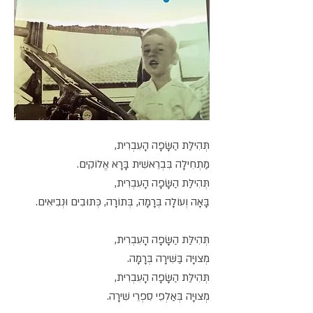
תְּהִילַּת הַשָּׂפָה הָעִבְרִית,
מַתְחִילָה בִּבְרֵאשִׁית בָּרָא אֱלוֹקִים.
תְּהִילַּת הַשָּׂפָה הָעִבְרִית,
בָּאָה וְעוֹלָה בְּרָמָה, בְּתוֹרָה, כְּתוּבִים וּנְבִיאִים.
תְּהִילַּת הַשָּׂפָה הָעִבְרִית,
מְצוּיָה בַּשִּׁירָה בְּרָמָה.
תְּהִילַּת הַשָּׂפָה הָעִבְרִית,
מְצוּיָה בְּאַלְפֵי סִפְרֵי שִׁירָה.