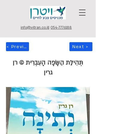
info@vitran.co.il
|
054-7776188
< Previous
Next >
תְּהִילַּת הַשָּׂפָה הָעִבְרִית © רן
גרין