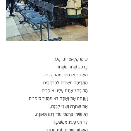
שִׂימוּ קְלָאצ' וּבְרֶקְס,
בְּרֶכֶב שָׁחֹר מִשְּׁחוֹר.
מֵאָחוֹר אֲדֻמִּים, מְהַבְהֲבִים,
מִקָּדִימָה מְאִירִים לְמֶרְחַקִּים.
מָה זֶה? אַתֶּם עָלֵינוּ צוֹפְרִים,
וַאֲנַחְנוּ אַתְּ וְאַתָּה לֹא מִמֵּטֶר סוֹפְרִים.
אַתְּ שְׁחֹרָה וְשֶׁלִּי לִבְנֶה,
הַי, שִׂימִי בְּרֶקְס, עוֹד רֶגַע תְּאוּנָה.
לְךָ אֲנִי כָּעֵת מַקְשִׁיבָה,
הוּא שֶׁבַּשָּׁמַיִם נוֹתֵן מִגְנָנָה.