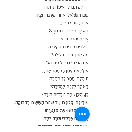
הַדֶּלֶק תַּם לִי, אִיפוֹ תַּחֲנָה?
שָׁם מִשְּׂמֹאל, אַחֲרֵי מַעֲבַר חֲצָיָה.
אוֹ קֵי, תֶּכֶף מַגִּיעַ,
בָּא לָךְ פְּגִישָׁה בַּתַּחֲנָה?
אֲנִי מְמַהֶרֶת נוֹרָא,
הַיְּלָדִים שָׁבִים מֵהַקַּיְטָנָה.
מָה אִתָּךְ מָחָר בְּלַיְלָה?
אֵם הַגַּלְגַּלִּים שֶׁל סָבְתָא?
אוּלַי, אִם אֶתֵּן גָּז מַהֵר אַגִּיעַ,
תִּיסְלָם, מָחָר לְךָ מְחַכֶּה.
בָּא לָךְ לָלֶכֶת לִמְסִבָּה?
כֵּן, הֵיכָן? מָה רוֹקְדִים הוֹרָה?
אוּלַי גַּם, סָלוֹנִים שֶׁל שְׁנוֹת הַשִּׁשִּׁים בִּדְבוּקָה.
מַעֲדִיף סְלוֹאוּ שֶׁל סִינַטְרָה!
מַעֲדִיפָה פְּרֶסְלִי וּטְרָבוֹלְטָה!
אֲנִי כְּבָר אוֹתָךְ אוֹהֵב, מַסְכִּימָה?