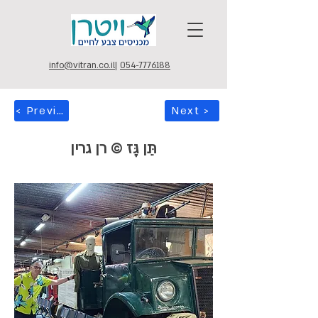
info@vitran.co.il
|
054-7776188
< Previous
Next >
תֵּן גָּז © רן גרין