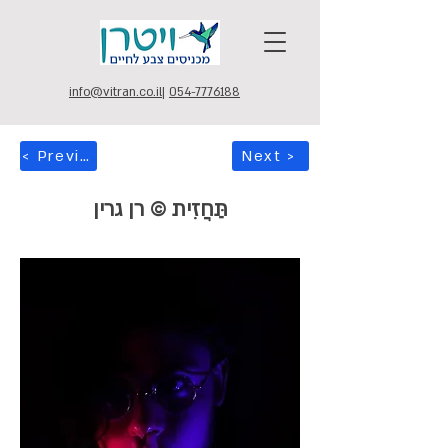
info@vitran.co.il
|
054-7776188
< Previous
Next >
תַּחֲזִית © רן גרין