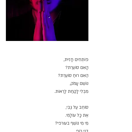
פּוֹתְחִים חָזִית,
הָאִם סוֹעֶרֶת?
הַאִם רוּחַ סוֹעֶרֶת?
נוֹשֵׁם עָמֹק,
מִבְּלִי לָקַחַת לָרֵאוֹת.
סוֹחֵב עַל גַּבִּי,
אֶת כָּל עוֹלָמִי.
מִי מִי נוֹשֵׁף בעורפי?
דָּנִי רוֹפ,