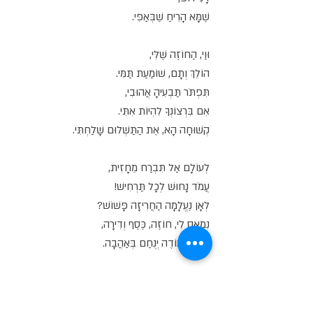
שֶׁמָּא הָרֵיחַ שֶׁבְּאַפִּי.
וּוַי, הַחוֹזֶה שֶׁלִּי,
הוֹלֵךְ וְתָם, שׁוֹמַעַת תַּמִּי.
תִּפְתֹּר תַּבְעִיהָ אֲהוּבִי,
אִם בִּרְצוֹנְךָ לִהְיוֹת אִתִּי.
קְשׁוּחָה הָא, אֶת הַתַּשְׁלוּם שָׁלַחְתִּי.
לְעוֹלָם אַל תִּבְרַח מֵחָזִית,
עֲמֹד נָחוּשׁ לְכָל תַּרְחִישׁ!
לְאָן נֶעֱלָמָה הַחֲרִיזָה פָּשׁוֹשׁ?
נִמְאַס לִי, חוֹזֶה, כֶּסֶף וְדִירָה,
חוֹזֶה וּמוֹדֶה יְנֻחַם בְּאַהֲבָה.
רוֹאֶה שֶׁהֶחֱזַרְתָּ אוֹתָם!
אָנֹכִי הָרוֹשֵׁם מִלִּים מִלִּים,